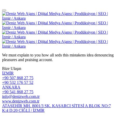
We must explain to you how all seds this mistakens idea denouncing
pleasures and praising account.
Bize Ulaşın
İZMİR
+90 507 868 27 75
+90 532 176 57 52
ANKARA
+90 541 868 27 75
info@denizweb.com.tr
www.denizweb.com.tr
ATAŞEHİR MH. 8001/3 SK. KAŞARCI SİTESİ A BLOK NO:7
K:4 D:20 ÇİĞLİ / İZMİR