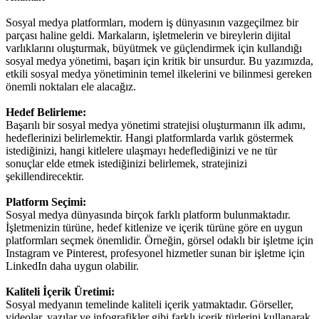
Sosyal medya platformları, modern iş dünyasının vazgeçilmez bir
parçası haline geldi. Markaların, işletmelerin ve bireylerin dijital
varlıklarını oluşturmak, büyütmek ve güçlendirmek için kullandığı
sosyal medya yönetimi, başarı için kritik bir unsurdur. Bu yazımızda,
etkili sosyal medya yönetiminin temel ilkelerini ve bilinmesi gereken
önemli noktaları ele alacağız.
Hedef Belirleme:
Başarılı bir sosyal medya yönetimi stratejisi oluşturmanın ilk adımı,
hedeflerinizi belirlemektir. Hangi platformlarda varlık göstermek
istediğinizi, hangi kitlelere ulaşmayı hedeflediğinizi ve ne tür
sonuçlar elde etmek istediğinizi belirlemek, stratejinizi
şekillendirecektir.
Platform Seçimi:
Sosyal medya dünyasında birçok farklı platform bulunmaktadır.
İşletmenizin türüne, hedef kitlenize ve içerik türüne göre en uygun
platformları seçmek önemlidir. Örneğin, görsel odaklı bir işletme için
Instagram ve Pinterest, profesyonel hizmetler sunan bir işletme için
LinkedIn daha uygun olabilir.
Kaliteli İçerik Üretimi:
Sosyal medyanın temelinde kaliteli içerik yatmaktadır. Görseller,
videolar, yazılar ve infografikler gibi farklı içerik türlerini kullanarak