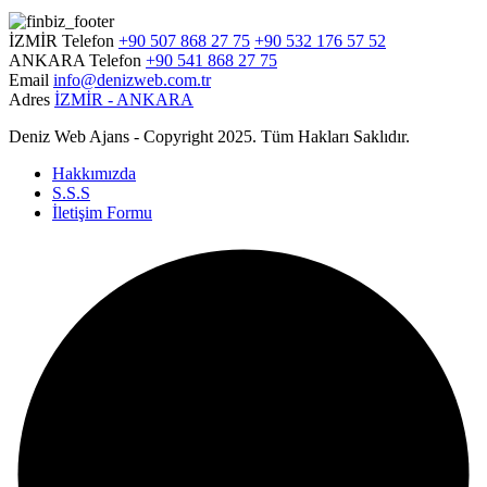
İZMİR Telefon
+90 507 868 27 75
+90 532 176 57 52
ANKARA Telefon
+90 541 868 27 75
Email
info@denizweb.com.tr
Adres
İZMİR - ANKARA
Deniz Web Ajans - Copyright 2025. Tüm Hakları Saklıdır.
Hakkımızda
S.S.S
İletişim Formu