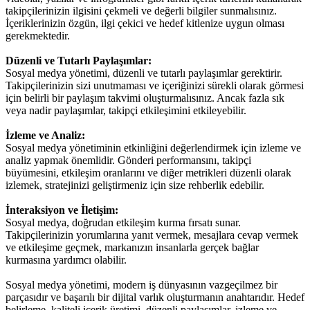
takipçilerinizin ilgisini çekmeli ve değerli bilgiler sunmalısınız.
İçeriklerinizin özgün, ilgi çekici ve hedef kitlenize uygun olması
gerekmektedir.
Düzenli ve Tutarlı Paylaşımlar:
Sosyal medya yönetimi, düzenli ve tutarlı paylaşımlar gerektirir.
Takipçilerinizin sizi unutmaması ve içeriğinizi sürekli olarak görmesi
için belirli bir paylaşım takvimi oluşturmalısınız. Ancak fazla sık
veya nadir paylaşımlar, takipçi etkileşimini etkileyebilir.
İzleme ve Analiz:
Sosyal medya yönetiminin etkinliğini değerlendirmek için izleme ve
analiz yapmak önemlidir. Gönderi performansını, takipçi
büyümesini, etkileşim oranlarını ve diğer metrikleri düzenli olarak
izlemek, stratejinizi geliştirmeniz için size rehberlik edebilir.
İnteraksiyon ve İletişim:
Sosyal medya, doğrudan etkileşim kurma fırsatı sunar.
Takipçilerinizin yorumlarına yanıt vermek, mesajlara cevap vermek
ve etkileşime geçmek, markanızın insanlarla gerçek bağlar
kurmasına yardımcı olabilir.
Sosyal medya yönetimi, modern iş dünyasının vazgeçilmez bir
parçasıdır ve başarılı bir dijital varlık oluşturmanın anahtarıdır. Hedef
belirleme, kaliteli içerik üretimi, düzenli paylaşımlar, izleme ve