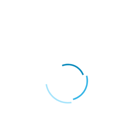
Blog
Tanıtım Filmi Çekimi Nasıl Yapılmalıdır ?
Blog
Sosyal Medya Yönetimi Hakkında Bilinmesi
Gerekenler
Blog
92. İzmir Enternasyonal Fuarı Kapılarını
Açıyor